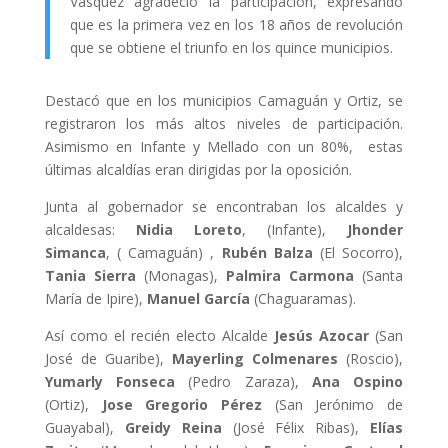
Vásquez agradeció la participación, expresando
que es la primera vez en los 18 años de revolución
que se obtiene el triunfo en los quince municipios.
Destacó que en los municipios Camaguán y Ortiz, se
registraron los más altos niveles de participación.
Asimismo en Infante y Mellado con un 80%, estas
últimas alcaldías eran dirigidas por la oposición.
Junta al gobernador se encontraban los alcaldes y
alcaldesas:
Nidia Loreto
, (Infante),
Jhonder
Simanca
, ( Camaguán) ,
Rubén Balza
(El Socorro),
Tania Sierra
(Monagas),
Palmira Carmona
(Santa
María de Ipire),
Manuel García
(Chaguaramas).
Así como el recién electo Alcalde
Jesús Azocar
(San
José de Guaribe),
Mayerling Colmenares
(Roscio),
Yumarly Fonseca
(Pedro Zaraza),
Ana Ospino
(Ortiz),
Jose Gregorio Pérez
(San Jerónimo de
Guayabal),
Greidy Reina
(José Félix Ribas),
Elías