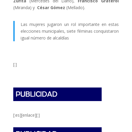
Zurita
(Mercedes del Llano),
Francisco Graterol
(Miranda) y
César Gómez
(Mellado).
Las mujeres jugaron un rol importante en estas
elecciones municipales, siete féminas conquistaron
igual número de alcaldías
[:]
[:es][enlace][:]