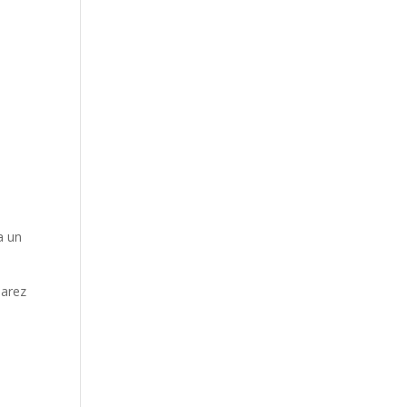
a un
narez