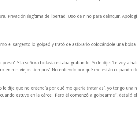
, Privación ilegítima de libertad, Uso de niño para delinquir, Apologí
mo el sargento lo golpeó y trató de asfixiarlo colocándole una bolsa
o preso’. Y la señora todavía estaba grabando. Yo le dije: ‘Le voy a ha
pero en mis viejos tiempos’. No entiendo por qué me están culpando d
Yo le dije que no entendía por qué me quería tratar así, yo tengo una 
ando estuve en la cárcel. Pero él comenzó a golpearme”, detalló e