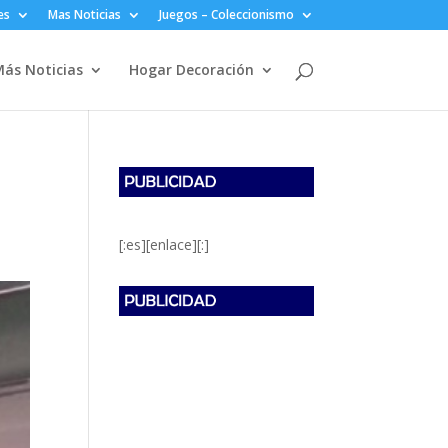
es
Mas Noticias
Juegos – Coleccionismo
ás Noticias
Hogar Decoración
[:es][enlace][:]