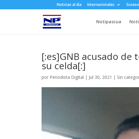
Noticias al dia
Internacionales
Suceso
Notipascua
Noti
[:es]GNB acusado de t
su celda[:]
por
Periodista Digital
|
Jul 30, 2021
|
Sin categor