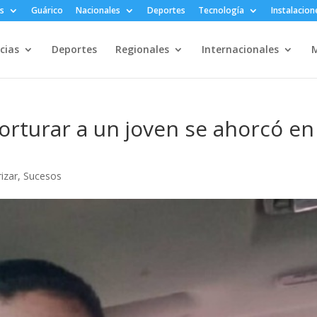
s
Guárico
Nacionales
Deportes
Tecnología
Instalacion
cias
Deportes
Regionales
Internacionales
M
orturar a un joven se ahorcó en
izar
,
Sucesos