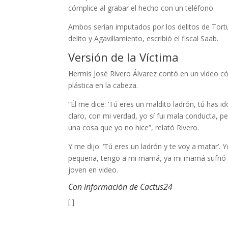
cómplice al grabar el hecho con un teléfono.
Ambos serían imputados por los delitos de Tortura
delito y Agavillamiento, escribió el fiscal Saab.
Versión de la Víctima
Hermis José Rivero Álvarez contó en un video có
plástica en la cabeza.
“Él me dice: ‘Tú eres un maldito ladrón, tú has id
claro, con mi verdad, yo sí fui mala conducta, 
una cosa que yo no hice”, relató Rivero.
Y me dijo: ‘Tú eres un ladrón y te voy a matar’. 
pequeña, tengo a mi mamá, ya mi mamá sufrió cu
joven en video.
Con información de Cactus24
[:]