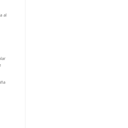
a al
blar
e
niña
l