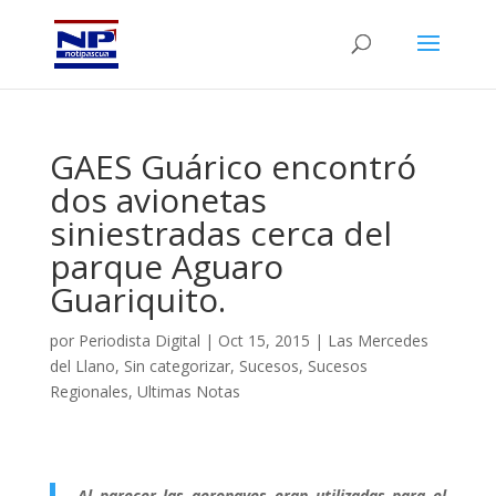
GAES Guárico encontró
dos avionetas
siniestradas cerca del
parque Aguaro
Guariquito.
por
Periodista Digital
|
Oct 15, 2015
|
Las Mercedes
del Llano
,
Sin categorizar
,
Sucesos
,
Sucesos
Regionales
,
Ultimas Notas
Al parecer las aeronaves eran utilizadas para el