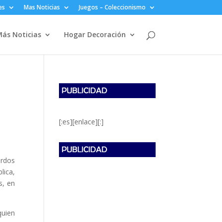
es
Mas Noticias
Juegos – Coleccionismo
ás Noticias
Hogar Decoración
[:es][enlace][:]
erdos
lica,
s, en
quien