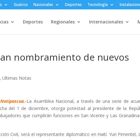
s
Guárico
Nacionales
Deportes
Tecnología
Instalacion
cias
Deportes
Regionales
Internacionales
M
izan nombramiento de nuevos
,
Ultimas Notas
Notipascua.-
La Asamblea Nacional, a través de una serie de acu
echa del 1 de diciembre, otorga potestad al presidente de la Repúb
bajadores que cumplirán funciones en San Vicente y Las Granadina
ión Civil, será el representante diplomático en Haití. Yuri Pimentel, 