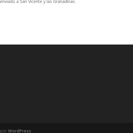
nviado a San Vicente y las Granadinas.
 por
WordPress