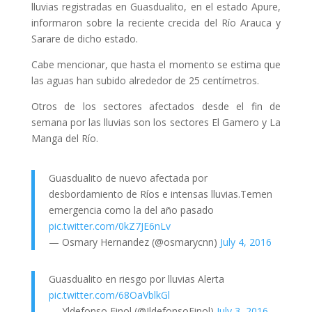
lluvias registradas en Guasdualito, en el estado Apure,
informaron sobre la reciente crecida del Río Arauca y
Sarare de dicho estado.
Cabe mencionar, que hasta el momento se estima que
las aguas han subido alrededor de 25 centímetros.
Otros de los sectores afectados desde el fin de
semana por las lluvias son los sectores El Gamero y La
Manga del Río.
Guasdualito de nuevo afectada por
desbordamiento de Ríos e intensas lluvias.Temen
emergencia como la del año pasado
pic.twitter.com/0kZ7JE6nLv
— Osmary Hernandez (@osmarycnn)
July 4, 2016
Guasdualito en riesgo por lluvias Alerta
pic.twitter.com/68OaVblkGl
— Yldefonso Finol (@IldefonsoFinol)
July 3, 2016