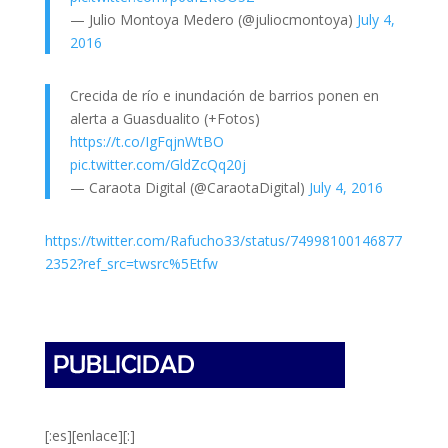
— Julio Montoya Medero (@juliocmontoya)
July 4,
2016
Crecida de río e inundación de barrios ponen en
alerta a Guasdualito (+Fotos)
https://t.co/IgFqjnWtBO
pic.twitter.com/GldZcQq20j
— Caraota Digital (@CaraotaDigital)
July 4, 2016
https://twitter.com/Rafucho33/status/74998100146877
2352?ref_src=twsrc%5Etfw
[:es][enlace][:]