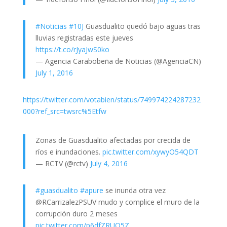
#Noticias
#10J
Guasdualito quedó bajo aguas tras
lluvias registradas este jueves
https://t.co/rJyaJwS0ko
— Agencia Carabobeña de Noticias (@AgenciaCN)
July 1, 2016
https://twitter.com/votabien/status/749974224287232
000?ref_src=twsrc%5Etfw
Zonas de Guasdualito afectadas por crecida de
ríos e inundaciones.
pic.twitter.com/xywyO54QDT
— RCTV (@rctv)
July 4, 2016
#guasdualito
#apure
se inunda otra vez
@RCarrizalezPSUV mudo y complice el muro de la
corrupción duro 2 meses
pic.twitter.com/p6dfZRUO5Z