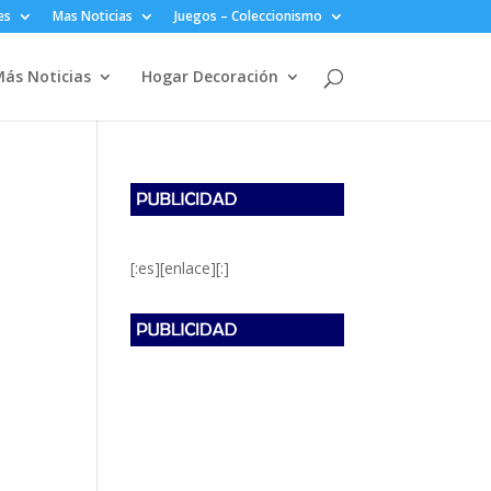
es
Mas Noticias
Juegos – Coleccionismo
ás Noticias
Hogar Decoración
[:es][enlace][:]