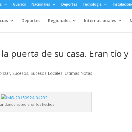
s
Guárico
Nacionales
Deportes
Tecnología
Instalacion
cias
Deportes
Regionales
Internacionales
M
a puerta de su casa. Eran tío y
orizar
,
Sucesos
,
Sucesos Locales
,
Ultimas Notas
ar donde sucedieron los hechos