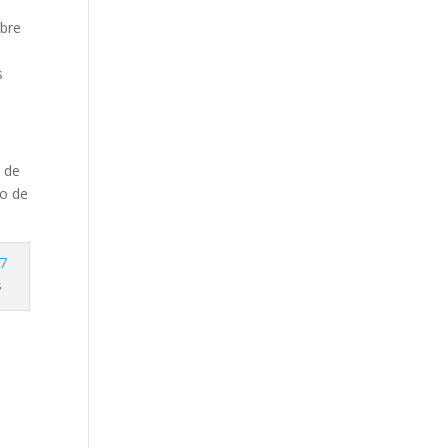
mbre
s
 de
ío de
s