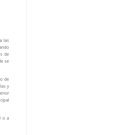
a las
cando
as de
de se
to de
las y
erior
cipal
l o a