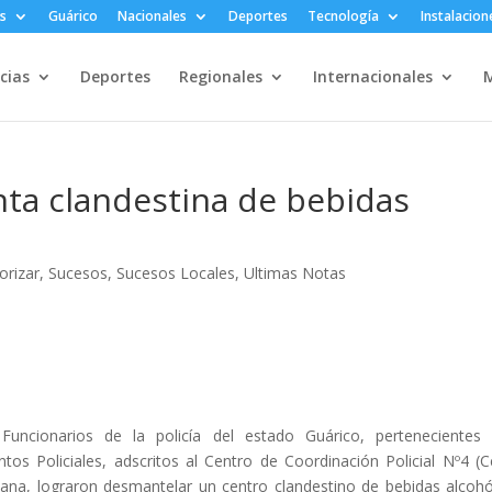
s
Guárico
Nacionales
Deportes
Tecnología
Instalacion
cias
Deportes
Regionales
Internacionales
M
ta clandestina de bebidas
orizar
,
Sucesos
,
Sucesos Locales
,
Ultimas Notas
uncionarios de la policía del estado Guárico, pertenecientes
os Policiales, adscritos al Centro de Coordinación Policial Nº4 (C
ana, lograron desmantelar un centro clandestino de bebidas alcohó