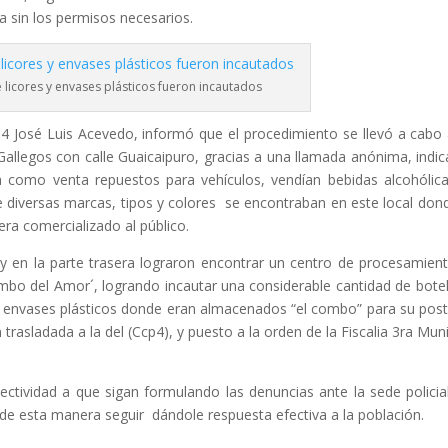
a sin los permisos necesarios.
 licores y envases plásticos fueron incautados
p4 José Luis Acevedo, informó que el procedimiento se llevó a cabo 
Gallegos con calle Guaicaipuro, gracias a una llamada anónima, indi
como venta repuestos para vehículos, vendían bebidas alcohólic
de diversas marcas, tipos y colores se encontraban en este local don
ra comercializado al público.
y en la parte trasera lograron encontrar un centro de procesamien
mbo del Amor´, logrando incautar una considerable cantidad de botel
 envases plásticos donde eran almacenados “el combo” para su post
 trasladada a la del (Ccp4), y puesto a la orden de la Fiscalia 3ra Muni
ectividad a que sigan formulando las denuncias ante la sede policia
 de esta manera seguir dándole respuesta efectiva a la población.