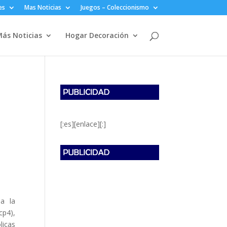
es
Mas Noticias
Juegos – Coleccionismo
ás Noticias
Hogar Decoración
[:es][enlace][:]
 a la
cp4),
licas