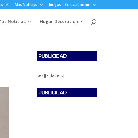
es
Mas Noticias
Juegos – Coleccionismo
ás Noticias
Hogar Decoración
[:es][enlace][:]