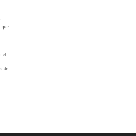
e
s que
n el
es de