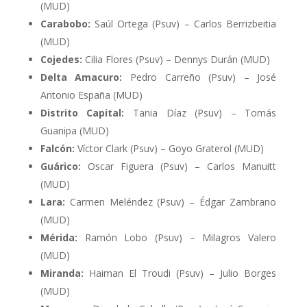
(MUD)
Carabobo:
Saúl Ortega (Psuv) – Carlos Berrizbeitia
(MUD)
Cojedes:
Cilia Flores (Psuv) – Dennys Durán (MUD)
Delta Amacuro:
Pedro Carreño (Psuv) – José
Antonio España (MUD)
Distrito Capital:
Tania Díaz (Psuv) – Tomás
Guanipa (MUD)
Falcón:
Víctor Clark (Psuv) – Goyo Graterol (MUD)
Guárico:
Oscar Figuera (Psuv) – Carlos Manuitt
(MUD)
Lara:
Carmen Meléndez (Psuv) – Édgar Zambrano
(MUD)
Mérida:
Ramón Lobo (Psuv) – Milagros Valero
(MUD)
Miranda:
Haiman El Troudi (Psuv) – Julio Borges
(MUD)