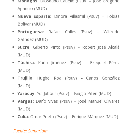
Monagas:
Diosdado Cabello (Psuv) – José Gregorio
Aparicio (MUD)
Nueva Esparta:
Dinora Villasmil (Psuv) – Tobías
Bolívar (MUD)
Portuguesa:
Rafael Calles (Psuv) – Wilfredo
Galíndez (MUD)
Sucre:
Gilberto Pinto (Psuv) – Robert José Alcalá
(MUD)
Táchira:
Karla Jiménez (Psuv) – Ezequiel Pérez
(MUD)
Trujillo:
Hugbel Roa (Psuv) – Carlos González
(MUD)
Yaracuy:
Yul Jabour (Psuv) – Biagio Pilieri (MUD)
Vargas:
Darío Vivas (Psuv) – José Manuel Olivares
(MUD)
Zulia:
Omar Prieto (Psuv) – Enrique Márquez (MUD)
Fuente: Sumarium