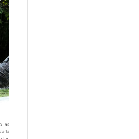
o las
cada
n los