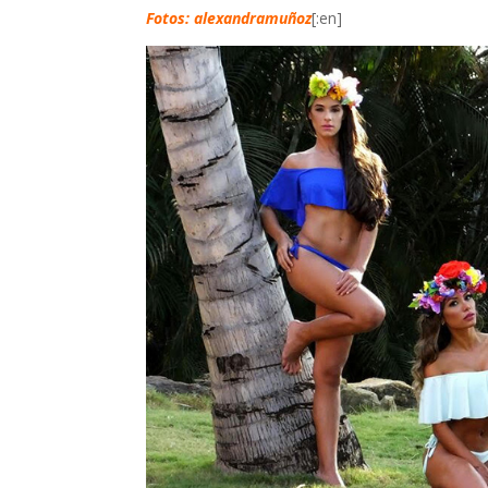
Fotos: alexandramuñoz
[:en]