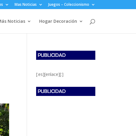
es
Mas Noticias
Juegos – Coleccionismo
ás Noticias
Hogar Decoración
[:es][enlace][:]