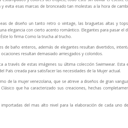
ura y evita esas marcas de bronceado tan molestas a la hora de cambi
neas de diseño un tanto retro o vintage, las braguetas altas y top
na elegancia con cierto acento romántico. Elegantes para pasar el d
. Éste lo firma Como la trucha al trucho.
ajes de baño enteros, además de elegantes resultan divertidos, inten
ocaciones resultan demasiado arriesgados y coloridos.
a a través de estas imágenes su última colección Swimwear. Esta 
l País creada para satisfacer las necesidades de la Mujer actual.
ismo de la mujer venezolana, que se atreve a diseños de gran vangua
ue Clásico que ha caracterizado sus creaciones, hechas completame
s importadas del mas alto nivel para la elaboración de cada uno d