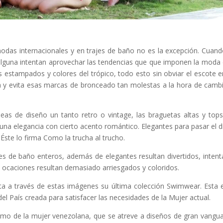
das internacionales y en trajes de baño no es la excepción. Cuand
 alguna intentan aprovechar las tendencias que que imponen la moda
 estampados y colores del trópico, todo esto sin obviar el escote e
ura y evita esas marcas de bronceado tan molestas a la hora de cambi
neas de diseño un tanto retro o vintage, las braguetas altas y top
una elegancia con cierto acento romántico. Elegantes para pasar el d
. Éste lo firma Como la trucha al trucho.
ajes de baño enteros, además de elegantes resultan divertidos, inten
ocaciones resultan demasiado arriesgados y coloridos.
a a través de estas imágenes su última colección Swimwear. Esta 
l País creada para satisfacer las necesidades de la Mujer actual.
ismo de la mujer venezolana, que se atreve a diseños de gran vangua