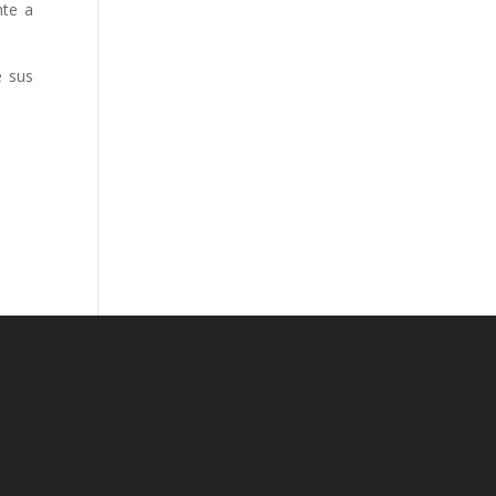
nte a
e sus