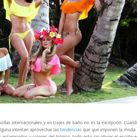
das internacionales y en trajes de baño no es la excepción. Cuand
alguna intentan aprovechar las
tendencias
que que imponen la moda 
 estampados y colores del trópico, todo esto sin obviar el escote e