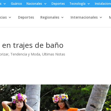
s
Guárico
Nacionales
Deportes
Tecnología
Instalacion
cias
Deportes
Regionales
Internacionales
M
 en trajes de baño
orizar
,
Tendencia y Moda
,
Ultimas Notas