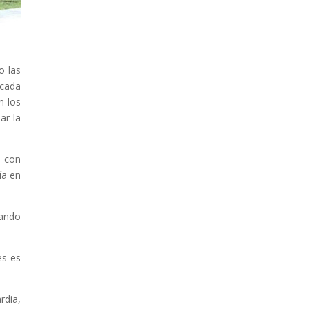
o las
 cada
n los
ar la
s con
ía en
tando
es es
rdia,