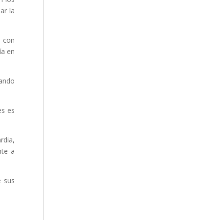
ar la
s con
ía en
tando
es es
rdia,
nte a
e sus