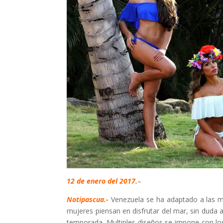
12 de enero del 2017.
–
Notipascua.-
Venezuela se ha adaptado a las mo
mujeres piensan en disfrutar del mar, sin duda 
temporada. Multiples diseños se impone con los