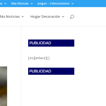
es
Mas Noticias
Juegos – Coleccionismo
ás Noticias
Hogar Decoración
[:es][enlace][:]