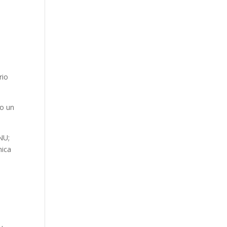
rio
lo un
NU;
nica