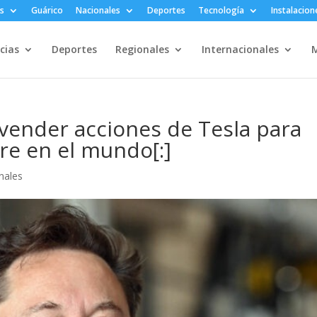
s
Guárico
Nacionales
Deportes
Tecnología
Instalacion
cias
Deportes
Regionales
Internacionales
M
 vender acciones de Tesla para
re en el mundo[:]
nales