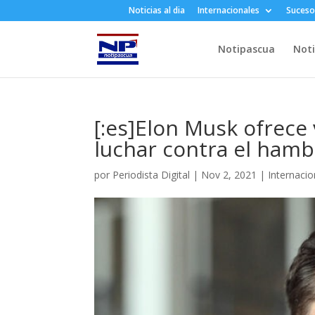
Noticias al dia
Internacionales
Suceso
Notipascua
Noti
[:es]Elon Musk ofrece
luchar contra el hamb
por
Periodista Digital
|
Nov 2, 2021
|
Internacio