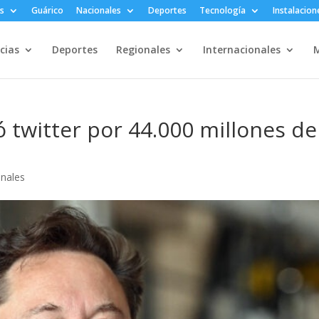
s
Guárico
Nacionales
Deportes
Tecnología
Instalacion
cias
Deportes
Regionales
Internacionales
M
 twitter por 44.000 millones de
onales