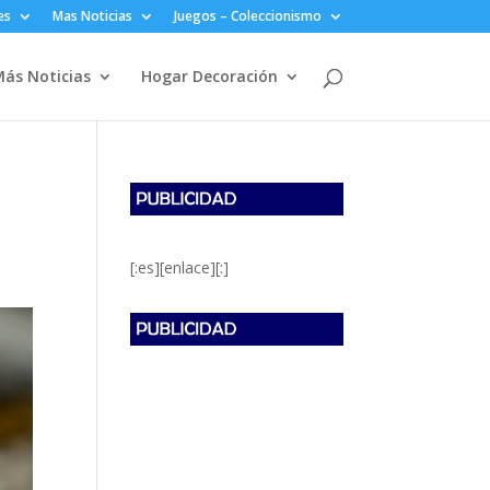
es
Mas Noticias
Juegos – Coleccionismo
ás Noticias
Hogar Decoración
[:es][enlace][:]