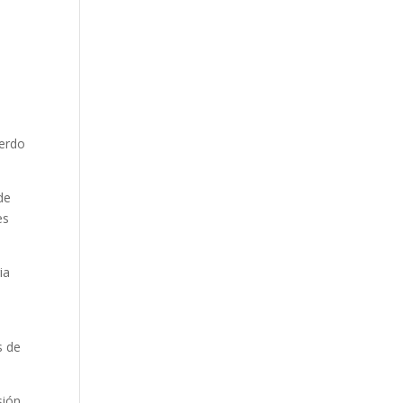
uerdo
de
es
ia
s de
sión