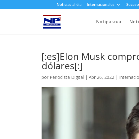
Noticias al dia
Internacionales
Suceso
Notipascua
Noti
[:es]Elon Musk compró
dólares[:]
por
Periodista Digital
|
Abr 26, 2022
|
Internaci