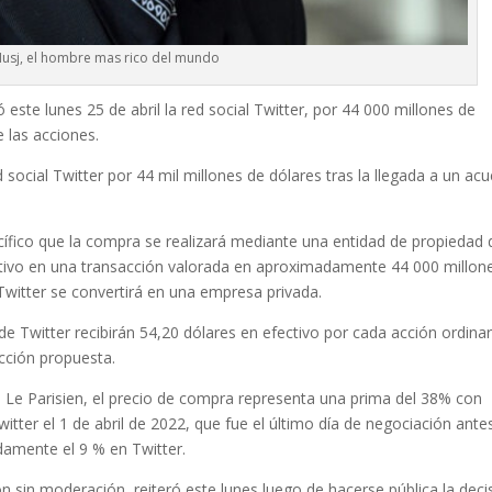
Musj, el hombre mas rico del mundo
este lunes 25 de abril la red social Twitter, por 44 000 millones de
 las acciones.
 social Twitter por 44 mil millones de dólares tras la llegada a un ac
ífico que la compra se realizará mediante una entidad de propiedad 
ctivo en una transacción valorada en aproximadamente 44 000 millon
Twitter se convertirá en una empresa privada.
de Twitter recibirán 54,20 dólares en efectivo por cada acción ordinar
acción propuesta.
 Le Parisien, el precio de compra representa una prima del 38% con
witter el 1 de abril de 2022, que fue el último día de negociación ante
damente el 9 % en Twitter.
n sin moderación, reiteró este lunes luego de hacerse pública la deci