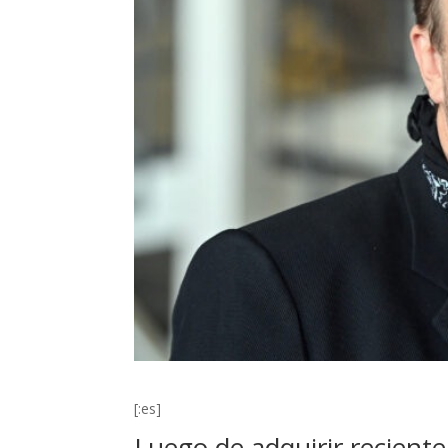
[:es]
Luego de adquirir recient