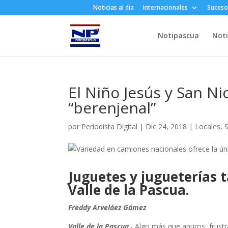
Noticias al dia
Internacionales
Suceso
Notipascua
Noti
El Niño Jesús y San N
“berenjenal”
por
Periodista Digital
|
Dic 24, 2018
|
Locales
,
S
Juguetes y jugueterías 
Valle de la Pascua.
Freddy Arveláez Gámez
Valle de la Pascua
.- Algo más que apuros, frustr