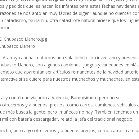
os y pedidos que les hacen los infantes para estas fechas navideñas 
s razones se nos antojan muy fáciles de digerir aunque no cuenten con
n cataclismo, tsunami u otra catástrofe natural hiciese que los jugue
nción.
 Chubasco Llanero
alle Atarraya apenas notamos una sola tienda con inventario y presenci
l Chubasco Llanero, con algunos camiones, juegos y variedades en plás
remoto que aparentan ser artículos remanentes de la navidad anterio
 atractiva si se quiere para nuestros muchachos y muchachas, en est
al y contó que viajaron a Valencia, Barquisimeto pero no se
o ofrecemos y a buenos precios, como carros, camiones, vehículos 
lo que más busca la gente, pero muñecas no hay. También tenemos un
mil con batería descargada”, relató la jefa del tradicional negocio.