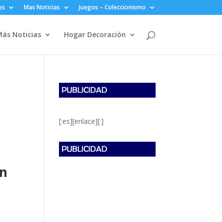
es
Mas Noticias
Juegos – Coleccionismo
ás Noticias
Hogar Decoración
[:es][enlace][:]
en