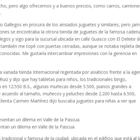
ucho, pero algo ofrecemos y a buenos precios, como carros, camione
.
o Gallegos en procura de los ansiados juguetes y similares, pero ja
aciones se encontraba la otrora tienda de juguetes de la famosa caden
egos y sigo para la sucursal ubicada en calle Guasco con El Deleite d
 también me topé con puertas cerradas, aunque se notaba repleta d
conocidas. Me gustaría intercambiar impresiones con la gerencia en
 variada tienda Internacional regentada por asiáticos frente a la age
Ruiz y dijo que hay tabletas para niños, los tradicionales bingo,
 en 12.550 B.S., algunas muñecas desde 5.500, pianos grandes a
, de acuerdo al tamaño, muñecos y peluches desde 2.200 hasta 6.500,
lienta Carmen Martínez dijo buscaba juguetes para niñas a ver que
ntan un dilema en Valle de la Pascua.
tradicional y famosa de la ciudad, ubicada en el edificio que está al 