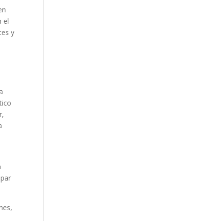
en
 el
tes y
a
tico
r,
a
a
 par