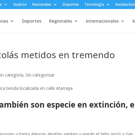
s
Guárico
Nacionales
Deportes
Tecnología
Instalacion
cias
Deportes
Regionales
Internacionales
M
icolás metidos en tremendo
in categoría
,
Sin categorizar
también son especie en extinción, 
aciones y hasta algunas alegrías sienten y vivirán el Niño Jesús y San