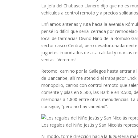
La jefa del Chubasco Llanero dijo que no es m
vehículos a control remoto y a precios solidarios
Enfilamos antenas y ruta hacia la avenida Rómul
pensé lo difícil que sería; cerrada por remodel
local de farmacias Divino Niño de la Rómulo Gall
sector casco Central, pero desafortunadamente
juguetes importados de alta calidad y marcas re
ventas. ¡Veremos!..
Retomo camino por la Gallegos hasta entrar a la
de Bancaribe, allí me atendió el trabajador Erick 
monopolio, carros con control remoto que salen
corriente y pilas en 8.500, las Barbie en 8.500
memorias a 1.800 entre otras menudencias. La c
consigue, “pero no hay variedad”.
Los regalos del Niño Jesús y San Nicolás represe
Ni modo, tomé dirección hacia la Juguetería más 