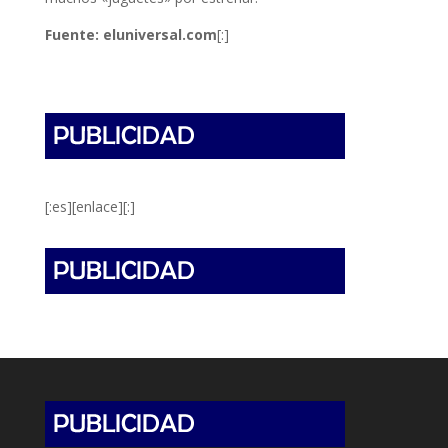
Fuente: eluniversal.com
[:]
[:es][enlace][:]