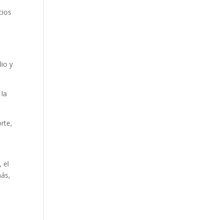
cios
io y
 la
orte,
 el
más,