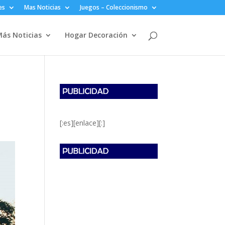
es
Mas Noticias
Juegos – Coleccionismo
ás Noticias
Hogar Decoración
[:es][enlace][:]