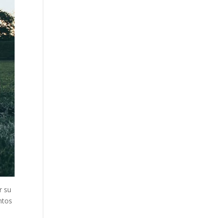
r su
ntos