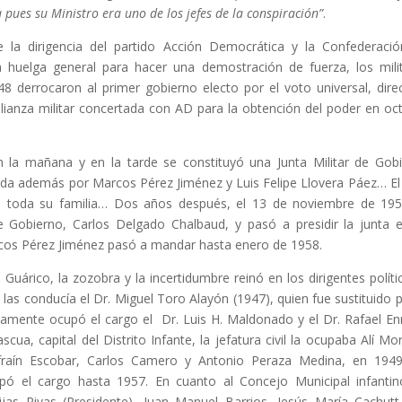
 pues su Ministro era uno de los jefes de la conspiración”
.
la dirigencia del partido Acción Democrática y la Confederaci
 huelga general para hacer una demostración de fuerza, los mili
8 derrocaron al primer gobierno electo por el voto universal, dire
alianza militar concertada con AD para la obtención del poder en oc
n la mañana y en la tarde se constituyó una Junta Militar de Gob
ada además por Marcos Pérez Jiménez y Luis Felipe Llovera Páez… El
on toda su familia… Dos años después, el 13 de noviembre de 19
de Gobierno, Carlos Delgado Chalbaud, y pasó a presidir la junta e
rcos Pérez Jiménez pasó a mandar hasta enero de 1958.
 Guárico, la zozobra y la incertidumbre reinó en los dirigentes políti
l las conducía el Dr. Miguel Toro Alayón (1947), quien fue sustituido p
iamente ocupó el cargo el Dr. Luis H. Maldonado y el Dr. Rafael En
ua, capital del Distrito Infante, la jefatura civil la ocupaba Alí Mo
Efraín Escobar, Carlos Camero y Antonio Peraza Medina, en 194
pó el cargo hasta 1957. En cuanto al Concejo Municipal infantin
jas Rivas (Presidente), Juan Manuel Barrios, Jesús María Cachutt