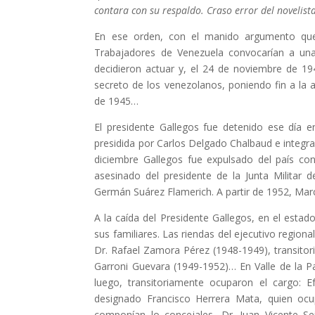
contara con su respaldo. Craso error del novelista
En ese orden, con el manido argumento que 
Trabajadores de Venezuela convocarían a una
decidieron actuar y, el 24 de noviembre de 194
secreto de los venezolanos, poniendo fin a la 
de 1945…
El presidente Gallegos fue detenido ese día e
presidida por Carlos Delgado Chalbaud e integr
diciembre Gallegos fue expulsado del país c
asesinado del presidente de la Junta Militar 
Germán Suárez Flamerich. A partir de 1952, Ma
A la caída del Presidente Gallegos, en el estado
sus familiares. Las riendas del ejecutivo regiona
Dr. Rafael Zamora Pérez (1948-1949), transitor
Garroni Guevara (1949-1952)… En Valle de la Pasc
luego, transitoriamente ocuparon el cargo: 
designado Francisco Herrera Mata, quien ocu
componían lo concejales, Dr. Juan Vicente Sei