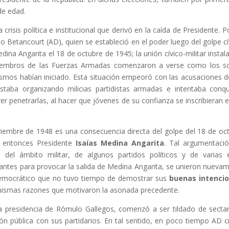
de edad.
 crisis política e institucional que derivó en la caída de Presidente. P
o Betancourt (AD), quien se estableció en el poder luego del golpe cí
dina Angarita el 18 de octubre de 1945; la unión cívico-militar instal
s miembros de las Fuerzas Armadas comenzaron a verse como los s
ismos habían iniciado. Esta situación empeoró con las acusaciones d
staba organizando milicias partidistas armadas e intentaba conqu
er penetrarlas, al hacer que jóvenes de su confianza se inscribieran e
viembre de 1948 es una consecuencia directa del golpe del 18 de oc
l entonces Presidente
Isaías Medina Angarita
. Tal argumentaci
del ámbito militar, de algunos partidos políticos y de varias é
antes para provocar la salida de Medina Angarita, se unieron nueva
democrático que no tuvo tiempo de demostrar sus
buenas intenci
 mismas razones que motivaron la asonada precedente.
la presidencia de Rómulo Gallegos, comenzó a ser tildado de sectar
ión pública con sus partidarios. En tal sentido, en poco tiempo AD c