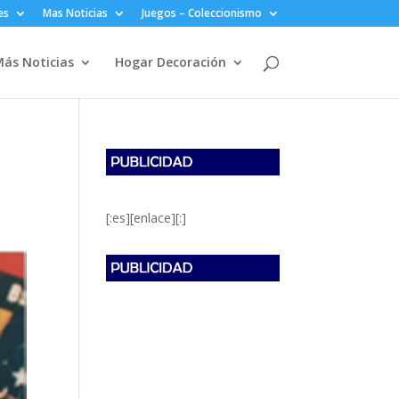
es
Mas Noticias
Juegos – Coleccionismo
ás Noticias
Hogar Decoración
[:es][enlace][:]