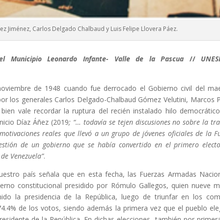
rez Jiménez, Carlos Delgado Chalbaud y Luis Felipe Llovera Páez.
el Municipio Leonardo Infante- Valle de la Pascua
//
UNESR
noviembre de 1948 cuando fue derrocado el Gobierno civil del ma
 por los generales Carlos Delgado-Chalbaud Gómez Velutini, Marcos 
bien vale recordar la ruptura del recién instalado hilo democrátic
inicio Díaz Áñez (2019
; “… todavía se tejen discusiones no sobre la tra
motivaciones reales que llevó a un grupo de jóvenes oficiales de la F
stión de un gobierno que se había convertido en el primero elect
a de Venezuela”
.
uestro país señala que en esta fecha, las Fuerzas Armadas Nacio
ierno constitucional presidido por Rómulo Gallegos, quien nueve 
do la presidencia de la República, luego de triunfar en los com
74.4% de los votos, siendo además la primera vez que el pueblo ele
 Presidente de la República. En dichas elecciones, también por primer