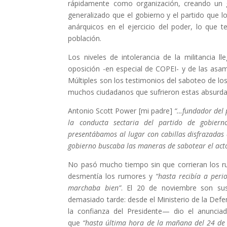
rápidamente como organización, creando un g
generalizado que el gobierno y el partido que lo
anárquicos en el ejercicio del poder, lo que 
población.
Los niveles de intolerancia de la militancia 
oposición -en especial de COPEI- y de las asam
Múltiples son los testimonios del saboteo de lo
muchos ciudadanos que sufrieron estas absurdas 
Antonio Scott Power [mi padre]
“…fundador del p
la conducta sectaria del partido de gobiern
presentábamos al lugar con cabillas disfrazadas
gobierno buscaba las maneras de sabotear el act
No pasó mucho tiempo sin que corrieran los ru
desmentía los rumores y
“hasta recibía a per
marchaba bien”
. El 20 de noviembre son susp
demasiado tarde: desde el Ministerio de la Def
la confianza del Presidente— dio el anuncia
que
“hasta última hora de la mañana del 24 de