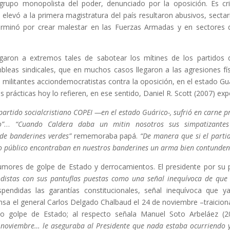
rupo monopolista del poder, denunciado por la oposición. Es cri
 elevó a la primera magistratura del país resultaron abusivos, sectar
terminó por crear malestar en las Fuerzas Armadas y en sectores 
llegaron a extremos tales de sabotear los mítines de los partidos 
bleas sindicales, que en muchos casos llegaron a las agresiones fís
s militantes acciondemocratistas contra la oposición, en el estado Gu
prácticas hoy lo refieren, en ese sentido, Daniel R. Scott (2007) ex
artido socialcristiano COPEI —en el estado Guárico-, sufrió en carne p
o”
…
“Cuando Caldera daba un mitin nosotros sus simpatizante
 de banderines verdes”
rememoraba papá.
“De manera que si el parti
o público encontraban en nuestros banderines un arma bien contunden
mores de golpe de Estado y derrocamientos. El presidente por su 
iodistas con sus pantuflas puestas como una señal inequívoca de que
endidas las garantías constitucionales, señal inequívoca que y
ensa el general Carlos Delgado Chalbaud el 24 de noviembre –traicio
do golpe de Estado; al respecto señala Manuel Soto Arbeláez (2
 noviembre… le aseguraba al Presidente que nada estaba ocurriendo 