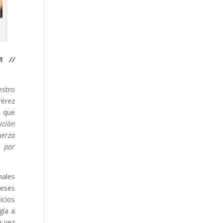
 //
estro
Pérez
o que
ición
uerza
o por
nales
meses
icios
gía a
a vez