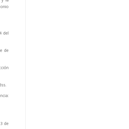
tonio
4 del
e de
cción
3ss.
encia:
13 de