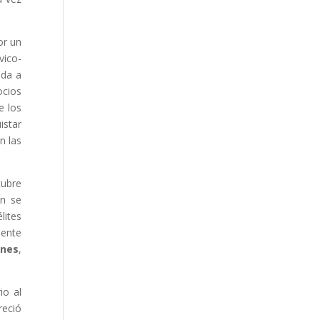
or un
vico-
ada a
ocios
e los
istar
n las
tubre
ón se
lites
mente
ones
,
io al
reció