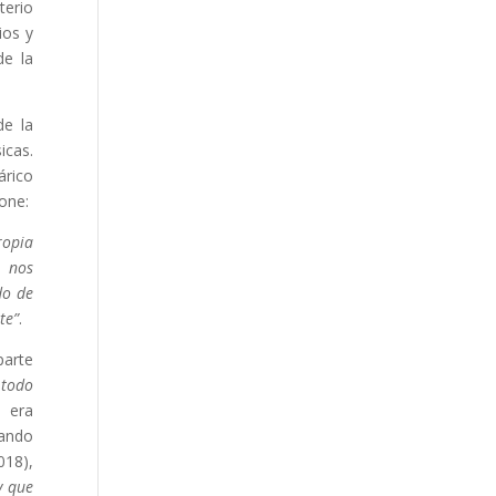
terio
ios y
de la
de la
icas.
árico
pone:
ropia
s nos
do de
te”
.
parte
 todo
a era
nando
018),
y que