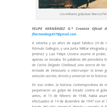
Los militares golpistas: Marcos Pé
FELIPE HERNÁNDEZ G.* Cronista Oficial d
fhernandezg457@gmail.com
A setenta y un años de aquel fatídico 24 de 
Rómulo Gallegos, y una Junta Militar integrada
Jiménez y Luis Felipe Llovera asume el poder, 
apenas se iniciaba. En palabras del periodista V
de Carlos Delgado Chalbaud, sino acerca de las 
Armada de Venezuela a interrumpir la breve ge
votación secreta, directa y universal en la histori
En ese orden, la historia contemporánea de n
perpetraron un golpe de Estado contra el gob
antes, el 15 de febrero de 1948, había asumi
efectuados el 14 de diciembre de 1947 con el 
través del voto universal, directo y secreto al