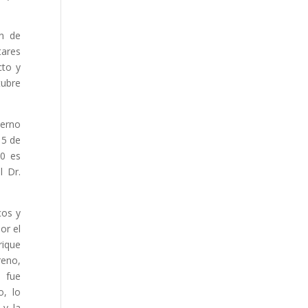
ón de
tares
cto y
tubre
ierno
 5 de
50 es
l Dr.
cos y
or el
rique
reno,
9 fue
o, lo
 y la