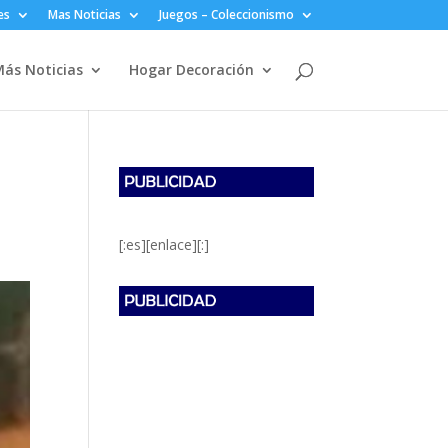
es
Mas Noticias
Juegos – Coleccionismo
ás Noticias
Hogar Decoración
[:es][enlace][:]