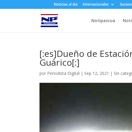
Noticias al dia
Internacionales
Suceso
Notipascua
Noti
[:es]Dueño de Estación
Guárico[:]
por
Periodista Digital
|
Sep 12, 2021
|
Sin categ