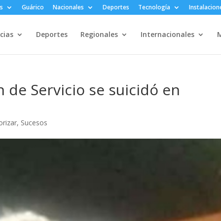
s
Guárico
Nacionales
Deportes
Tecnología
Instalacion
cias
Deportes
Regionales
Internacionales
M
 de Servicio se suicidó en
orizar
,
Sucesos