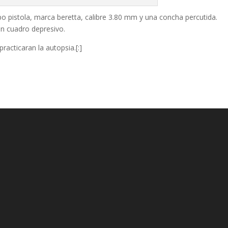
o pistola, marca beretta, calibre 3.80 mm y una concha percutida.
n cuadro depresivo.
racticaran la autopsia.[:]