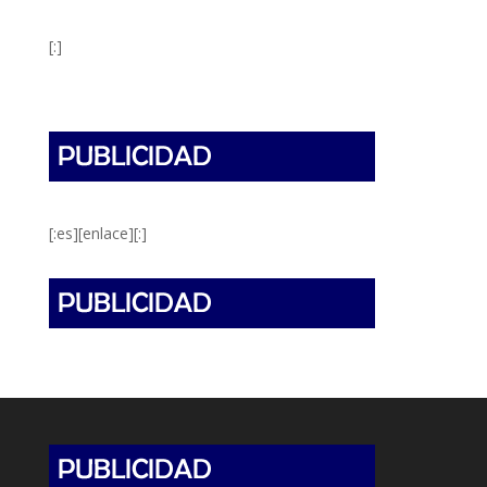
[:]
[:es][enlace][:]