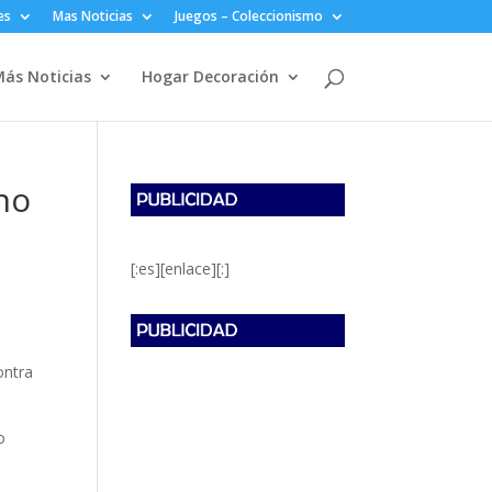
es
Mas Noticias
Juegos – Coleccionismo
ás Noticias
Hogar Decoración
no
[:es][enlace][:]
ontra
o