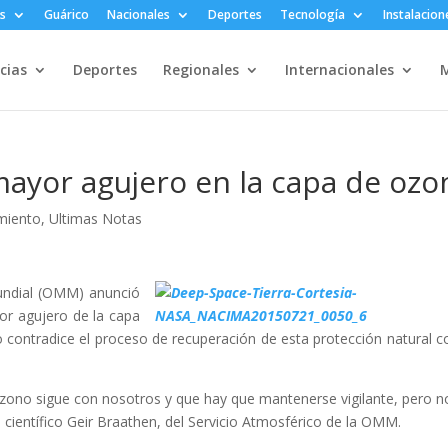
s
Guárico
Nacionales
Deportes
Tecnología
Instalacion
cias
Deportes
Regionales
Internacionales
M
mayor agujero en la capa de ozo
miento
,
Ultimas Notas
undial (OMM) anunció
or agujero de la capa
 contradice el proceso de recuperación de esta protección natural c
zono sigue con nosotros y que hay que mantenerse vigilante, pero n
 científico Geir Braathen, del Servicio Atmosférico de la OMM.