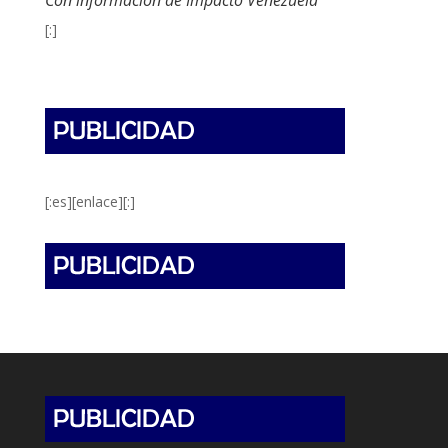
[:]
[:es][enlace][:]