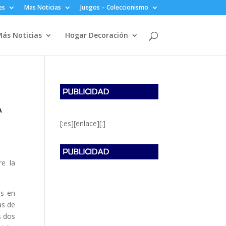
es
Mas Noticias
Juegos – Coleccionismo
ás Noticias
Hogar Decoración
A
[:es][enlace][:]
re la
es en
as de
s dos