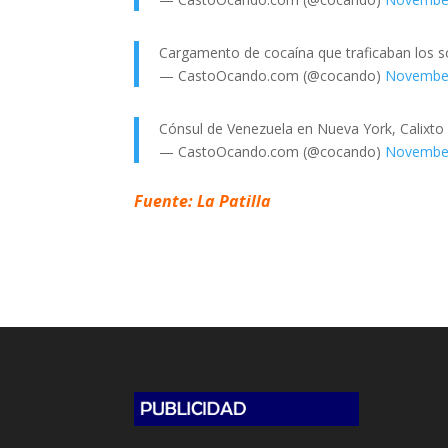
Cargamento de cocaína que traficaban los so
— CastoOcando.com (@cocando)
November
Cónsul de Venezuela en Nueva York, Calixto
— CastoOcando.com (@cocando)
November
Fuente: La Patilla