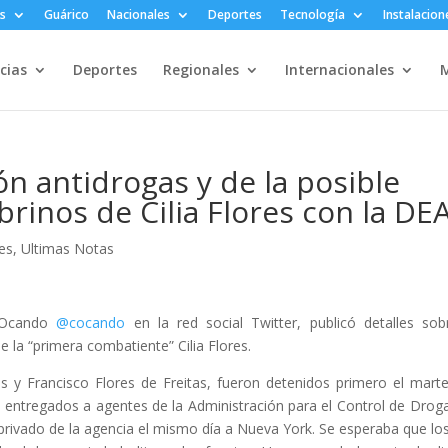
s
Guárico
Nacionales
Deportes
Tecnología
Instalacion
cias
Deportes
Regionales
Internacionales
M
ón antidrogas y de la posible
rinos de Cilia Flores con la DE
es
,
Ultimas Notas
o Ocando
@cocando
en la red social Twitter, publicó detalles sob
 la “primera combatiente” Cilia Flores.
 y Francisco Flores de Freitas, fueron detenidos primero el mart
uego entregados a agentes de la Administración para el Control de Drog
privado de la agencia el mismo día a Nueva York. Se esperaba que lo