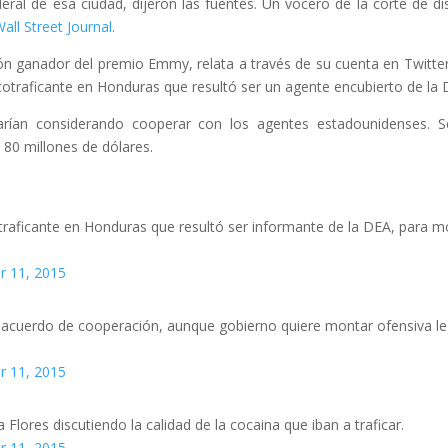
ral de esa ciudad, dijeron las fuentes. Un vocero de la corte de dis
all Street Journal
.
ón ganador del premio Emmy, relata a través de su cuenta en Twitte
otraficante en Honduras que resultó ser un agente encubierto de la 
arían considerando cooperar con los agentes estadounidenses. 
80 millones de dólares.
otraficante en Honduras que resultó ser informante de la DEA, para m
 11, 2015
r acuerdo de cooperación, aunque gobierno quiere montar ofensiva le
 11, 2015
 Flores discutiendo la calidad de la cocaina que iban a traficar.
 11, 2015