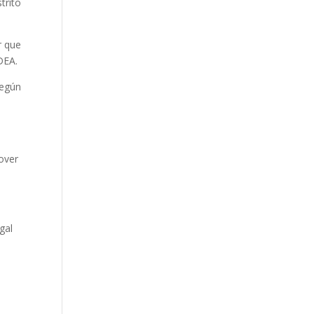
trito
r que
DEA.
Según
over
gal