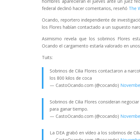
hombres aparecieran el jueves ante un juez fede
federal declinó hacer comentarios, reseñó
The W
Ocando, reportero independiente de investigaci
los Flores habían contactado a un supuesto narc
Asimismo revela que los sobrinos Flores est
Ocando el cargamento estaría valorado en unos 
Tuits:
Sobrinos de Cilia Flores contactaron a narc
los 800 kilos de coca
— CastoOcando.com (@cocando)
November
Sobrinos de Cilia Flores consideran negocia
para ganar tiempo.
— CastoOcando.com (@cocando)
November
La DEA grabó en vídeo a los sobrinos de Cilia
— CastoOcando.com (@cocando)
November