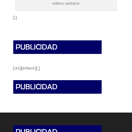
relleno sanitario
[:]
[:es][enlace][:]