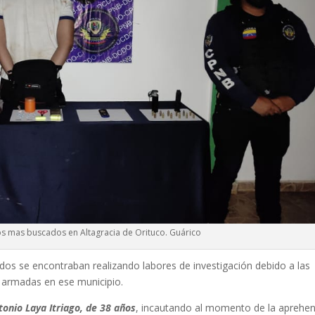
s mas buscados en Altagracia de Orituco. Guárico
ados se encontraban realizando labores de investigación debido a las
s armadas en ese municipio.
tonio Laya Itriago, de 38 años
, incautando al momento de la aprehe