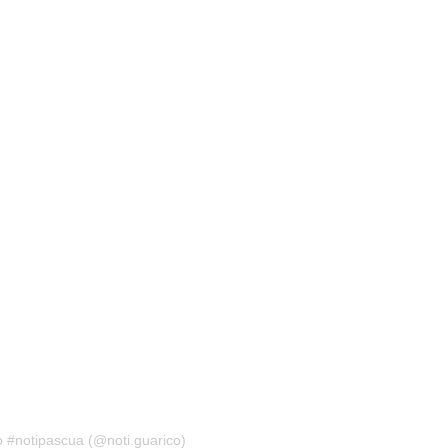
o #notipascua (@noti.guarico)