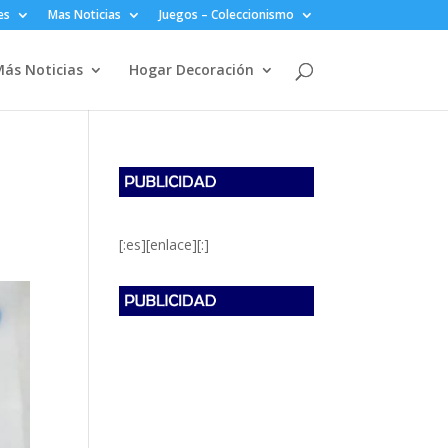
es
Mas Noticias
Juegos – Coleccionismo
ás Noticias
Hogar Decoración
[:es][enlace][:]