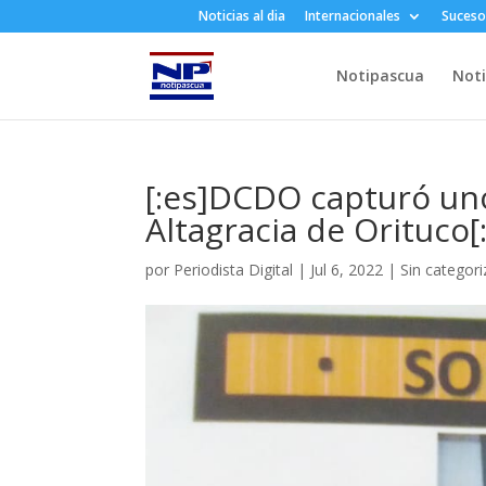
Noticias al dia
Internacionales
Suceso
Notipascua
Noti
[:es]DCDO capturó un
Altagracia de Orituco[:
por
Periodista Digital
|
Jul 6, 2022
|
Sin categori