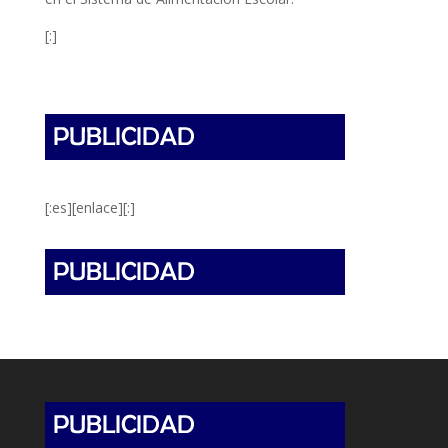
[:]
[:es][enlace][:]