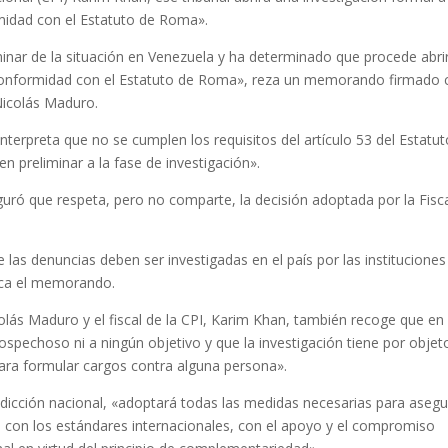
midad con el Estatuto de Roma».
iminar de la situación en Venezuela y ha determinado que procede abri
e conformidad con el Estatuto de Roma», reza un memorando firmado 
 Nicolás Maduro.
erpreta que no se cumplen los requisitos del artículo 53 del Estatut
n preliminar a la fase de investigación».
guró que respeta, pero no comparte, la decisión adoptada por la Fisca
 las denuncias deben ser investigadas en el país por las instituciones
lica el memorando.
lás Maduro y el fiscal de la CPI, Karim Khan, también recoge que en 
sospechoso ni a ningún objetivo y que la investigación tiene por objet
para formular cargos contra alguna persona».
dicción nacional, «adoptará todas las medidas necesarias para asegu
do con los estándares internacionales, con el apoyo y el compromiso