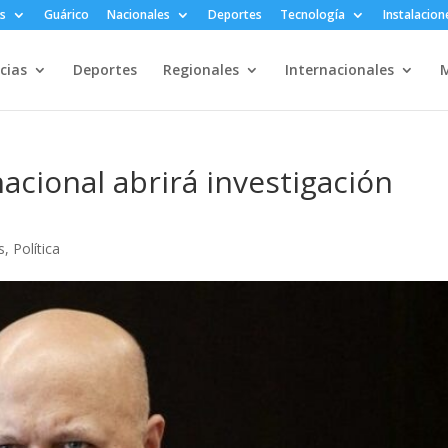
s
Guárico
Nacionales
Deportes
Tecnología
Instalacion
cias
Deportes
Regionales
Internacionales
M
nacional abrirá investigación
s
,
Política