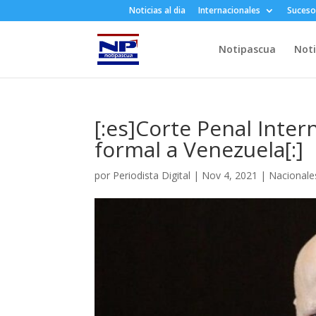
Noticias al dia
Internacionales
Suceso
Notipascua
Noti
[:es]Corte Penal Inter
formal a Venezuela[:]
por
Periodista Digital
|
Nov 4, 2021
|
Nacionale