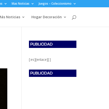
es
Mas Noticias
Juegos – Coleccionismo
ás Noticias
Hogar Decoración
[:es][enlace][:]