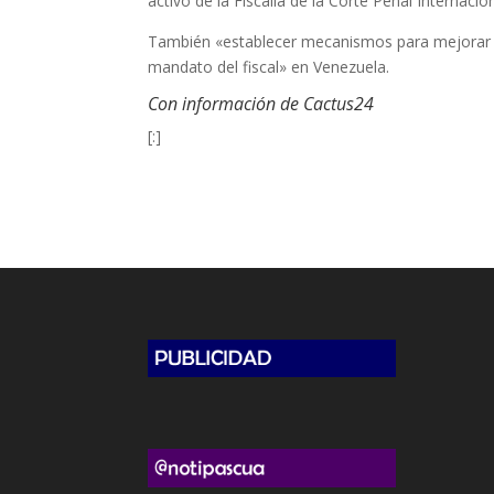
activo de la Fiscalía de la Corte Penal Internaci
También «establecer mecanismos para mejorar la 
mandato del fiscal» en Venezuela.
Con información de Cactus24
[:]