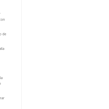
r
con
o de
lía
la
o
rar