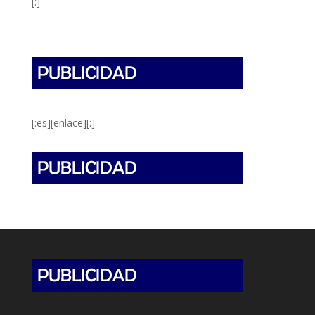
[:]
[:es][enlace][:]