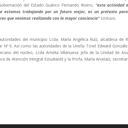
a Gobernación del Estado Guárico Fernando Rivero,
“esta actividad 
ue estamos trabajando por un futuro mejor, es un pretexto par
ores que venimos realizando con la mayor conciencia”
sostuvo.
autoridades del municipio Lcda. María Angélica Ruíz, alcaldesa de R
ar Nº 6. Así como las autoridades de la Unefa: Tcnel Edward Gonzále
ecano del núcleo, Lcda Amelia Villanueva Jefa de la Unidad de As
 de Atención Integral Estudiantil y la Profa. María Arvelaíz, secretar