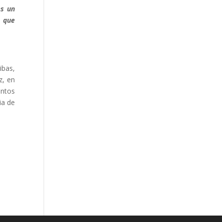
es un
a que
ibas,
z, en
untos
ia de