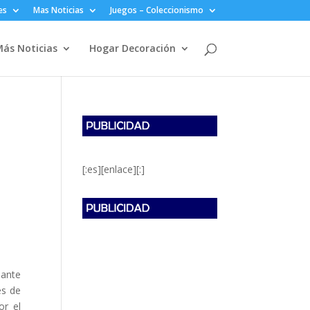
es
Mas Noticias
Juegos – Coleccionismo
ás Noticias
Hogar Decoración
[:es][enlace][:]
iante
es de
or el