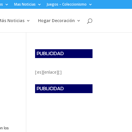
es
Mas Noticias
Juegos – Coleccionismo
ás Noticias
Hogar Decoración
[:es][enlace][:]
n los