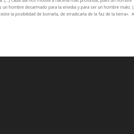
ria. (…) cada día nos motiva a hacerla más profunda, pues un hombre
 un hombre desarmado para la envidia y para ser un hombre malo. 
ste la posibilidad de borrarla, de erradicarla de la faz de la tierra». A