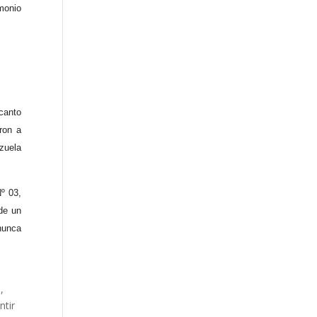
monio
canto
ron a
ezuela
Nº 03,
de un
nunca
a,
ntir