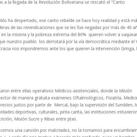
 a la llegada de la Revolución Bolivariana se rescató el “Canto
lo ha despertado, ese canto rebelde se hace hoy realidad y está m
deras de las reivindicaciones que se les fue negadas por más de 40 a
en la miseria y la pobreza extrema del 80% quieren volver a saquear
 que nuestro pueblo los derrotará por la vía democrática mediante el
cracia nos impondremos ante los que quieren la intervención Gringa, 
zaron entre ellas operativos Médicos-asistenciales, donde la Misión
ctor de manera gratuita exámenes Oftalmológicos, Fisiatría, Medic
ecios justos por parte de Mercal, bajo la supervisión del Sundden, l
dades deportivas, culturales, pinta carita, las instituciones estuviero
trición, Misión Sucre y Ribas entre ptas.
hacemos una canción por malcriadez, no la tomamos para encumbrar