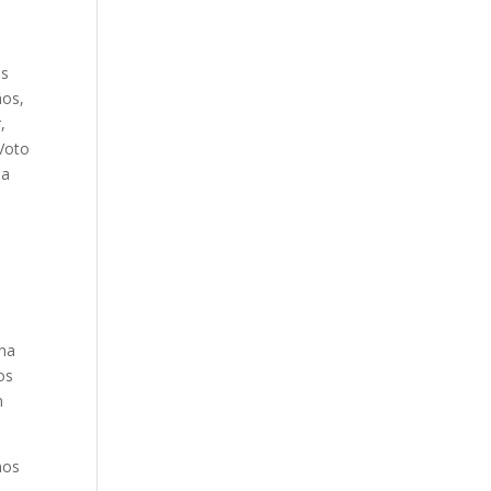
ás
ños,
,
 Voto
la
ina
os
n
nos