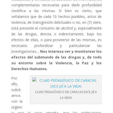
complementarias necesarias para darle profundidad
científica a las mismas. Si bien es cierto, que
señalamos que de cada 10 hechos punibles, actos de
violencia, de transgresión delictuales o no, en (7) siete,
está presente el consumo de alcohol y, especialmente
de las drogas, directa o indirectamente, bajo los
efectos de ellas, o para proveerse de las mismas, es
necesario profundizar y particularizar las
investigaciones…
Nos interesa ver y monitorear los
efectos del submundo de las drogas y, de todo
su entorno sobre la Violencia, la Paz y los
Derechos Humanos.
Por
ello,
solicit
CLIAD PEDAGÓGICO DE CARACAS DICE ¡SÍ A
amos
LA VIDA!
con la
urgenc
ia que el caso amerita, que las instituciones