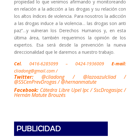
propiedad lo que venimos afirmando y monitoreando
en relación a la adicción a las drogas y su relación con
los altos índices de violencia. Para nosotros la adicción
a las drogas induce a la violencia… las drogas son anti
paz”…y vulneran los Derechos Humanos y, en esta
última área, también requerimos la opinión de los
expertos. Esa será desde la prevención la nueva
direccionalidad que le daremos a nuestro trabajo.
Cel.
0416-6285099 – 0424-1936009
E-mail:
cliadong@gmail.com
/
Twitter:
@cliadong / @lazoazulcliad /
@SSCenPrevDrogas / @hernanmatute
Facebook:
Cátedra Libre Upel Ipc / SscDrogasipc /
Hernán Matute Brouzés