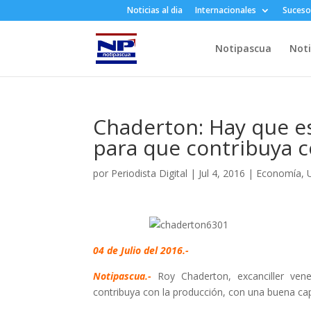
Noticias al dia
Internacionales
Suceso
Notipascua
Noti
Chaderton: Hay que es
para que contribuya c
por
Periodista Digital
|
Jul 4, 2016
|
Economía
,
04 de Julio del 2016.-
Notipascua.-
Roy Chaderton, excanciller ven
contribuya con la producción, con una buena ca