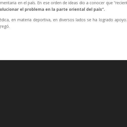
imentaria en el país. En ese orden de ideas dio a conocer que “recien
olucionar el problema en la parte oriental del país”.
médica, en materia deportiva, en diversos lados se ha logrado apoyo
gregó.