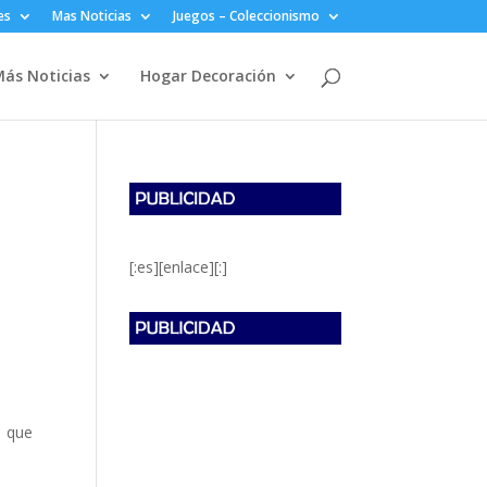
es
Mas Noticias
Juegos – Coleccionismo
ás Noticias
Hogar Decoración
[:es][enlace][:]
a que