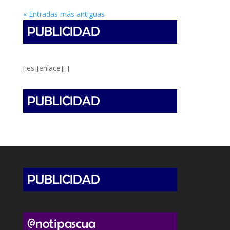
« Entradas más antiguas
[:es][enlace][:]