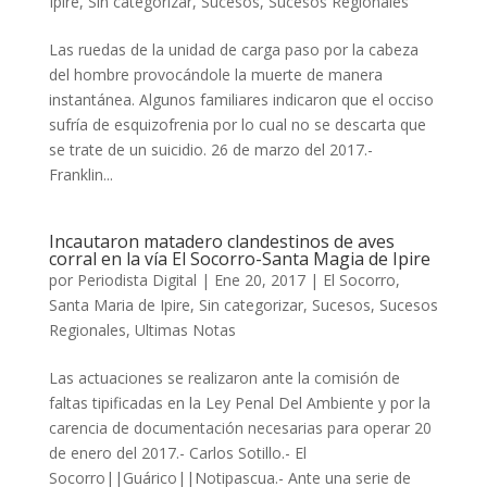
Ipire
,
Sin categorizar
,
Sucesos
,
Sucesos Regionales
Las ruedas de la unidad de carga paso por la cabeza
del hombre provocándole la muerte de manera
instantánea. Algunos familiares indicaron que el occiso
sufría de esquizofrenia por lo cual no se descarta que
se trate de un suicidio. 26 de marzo del 2017.-
Franklin...
Incautaron matadero clandestinos de aves
corral en la vía El Socorro-Santa Magia de Ipire
por
Periodista Digital
|
Ene 20, 2017
|
El Socorro
,
Santa Maria de Ipire
,
Sin categorizar
,
Sucesos
,
Sucesos
Regionales
,
Ultimas Notas
Las actuaciones se realizaron ante la comisión de
faltas tipificadas en la Ley Penal Del Ambiente y por la
carencia de documentación necesarias para operar 20
de enero del 2017.- Carlos Sotillo.- El
Socorro||Guárico||Notipascua.- Ante una serie de