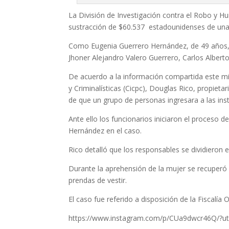
La División de Investigación contra el Robo y H
sustracción de $60.537 estadounidenses de una 
Como Eugenia Guerrero Hernández, de 49 años, q
Jhoner Alejandro Valero Guerrero, Carlos Alber
De acuerdo a la información compartida este mié
y Criminalísticas (Cicpc), Douglas Rico, propiet
de que un grupo de personas ingresara a las ins
Ante ello los funcionarios iniciaron el proceso 
Hernández en el caso.
Rico detalló que los responsables se dividieron 
Durante la aprehensión de la mujer se recuperó
prendas de vestir.
El caso fue referido a disposición de la Fiscalía 
https://www.instagram.com/p/CUa9dwcr46Q/?ut