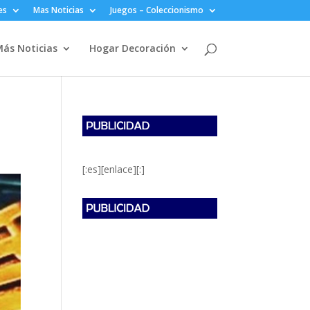
es
Mas Noticias
Juegos – Coleccionismo
ás Noticias
Hogar Decoración
[:es][enlace][:]