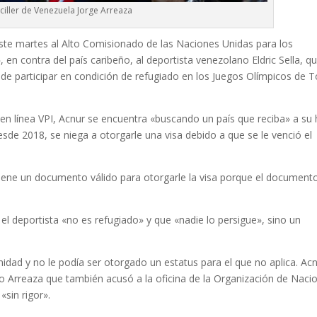
ciller de Venezuela Jorge Arreaza
 este martes al Alto Comisionado de las Naciones Unidas para los
 en contra del país caribeño, al deportista venezolano Eldric Sella, q
e participar en condición de refugiado en los Juegos Olímpicos de T
en línea VPI, Acnur se encuentra «buscando un país que reciba» a su h
sde 2018, se niega a otorgarle una visa debido a que se le venció el
tiene un documento válido para otorgarle la visa porque el document
 el deportista «no es refugiado» y que «nadie lo persigue», sino un
idad y no le podía ser otorgado un estatus para el que no aplica. Ac
ijo Arreaza que también acusó a la oficina de la Organización de Naci
«sin rigor».