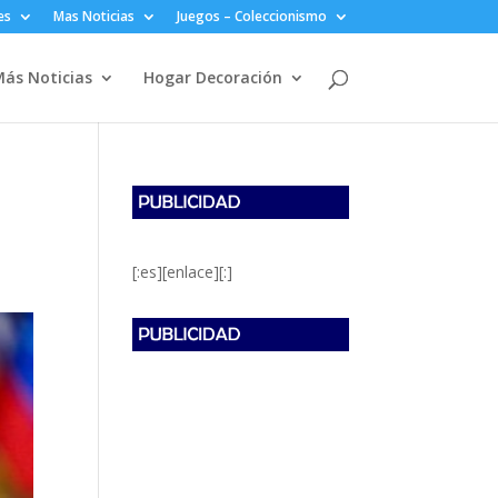
es
Mas Noticias
Juegos – Coleccionismo
ás Noticias
Hogar Decoración
[:es][enlace][:]