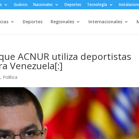
s
Guárico
Nacionales
Deportes
Tecnología
Instalacion
cias
Deportes
Regionales
Internacionales
M
 que ACNUR utiliza deportistas
a Venezuela[:]
s
,
Política