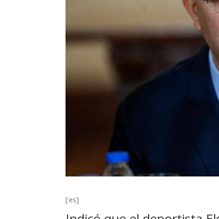
[:es]
Indicó que el deportista El