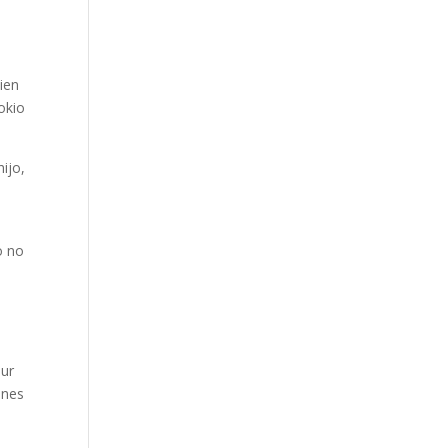
uien
okio
ijo,
o no
nur
ones