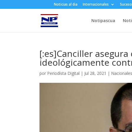
Noticias al dia
Internacionales
Suceso
Notipascua
Noti
[:es]Canciller asegura
ideológicamente contr
por
Periodista Digital
|
Jul 28, 2021
|
Nacionale