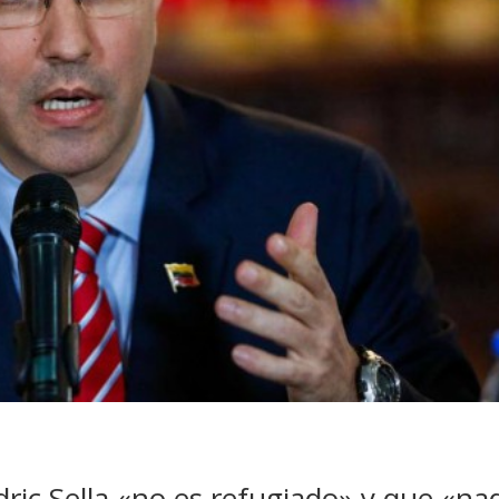
dric Sella «no es refugiado» y que «na