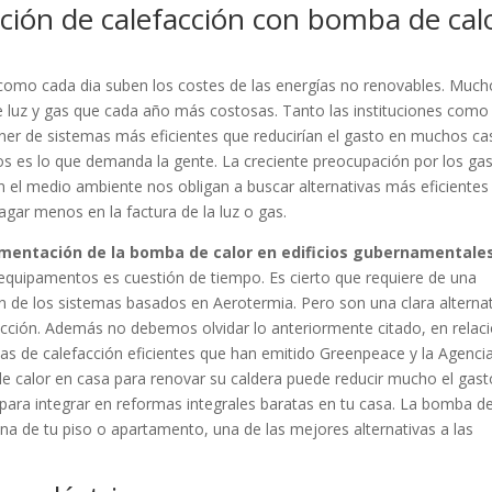
ación de calefacción con bomba de cal
 como cada dia suben los costes de las energías no renovables. Much
de luz y gas que cada año más costosas. Tanto las instituciones como 
ner de sistemas más eficientes que reducirían el gasto en muchos ca
os es lo que demanda la gente. La creciente preocupación por los ga
 el medio ambiente nos obligan a buscar alternativas más eficientes
gar menos en la factura de la luz o gas.
mentación de la bomba de calor en edificios gubernamentales
equipamentos es cuestión de tiempo. Es cierto que requiere de una
sión de los sistemas basados en Aerotermia. Pero son una clara alterna
facción. Además no debemos olvidar lo anteriormente citado, en relac
as de calefacción eficientes que han emitido Greenpeace y la Agenci
 de calor en casa para renovar su caldera puede reducir mucho el gast
 para integrar en reformas integrales baratas en tu casa. La bomba d
cina de tu piso o apartamento, una de las mejores alternativas a las