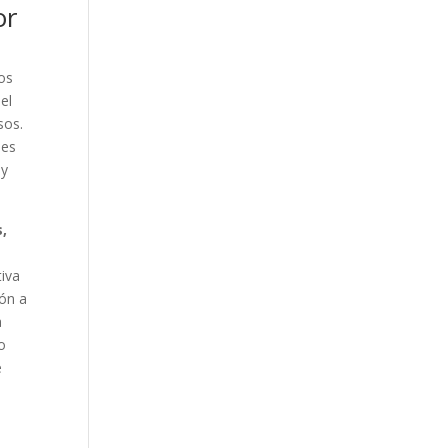
or
os
el
sos.
ses
 y
,
tiva
ión a
a
o
e