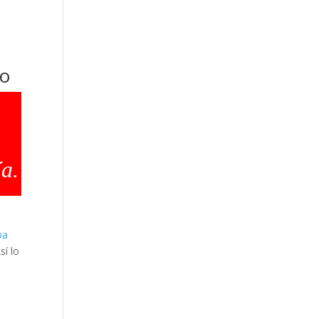
co
a.
ba
sí lo