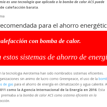
mia es una tecnologia que aplicada a la bomba de calor ACS puede
 de calefacción barata
.
recomendada para el ahorro energéti
calefacción con bomba de calor.
estos sistemas de ahorro de energí
n la tecnologia Aerotemia han sido nombrados sistemas eficientes.
anizaciones sin animo de lucro como Greenpeace, el uso de la
bom
as de gas
para el ahorro de energía en climatización y agua caliente. A
11 como la Agencia Internacional de la Energía en 2016
. Esta
 premiaba a la
bomba de calor ACS como sistema eficiente en la
facción
.