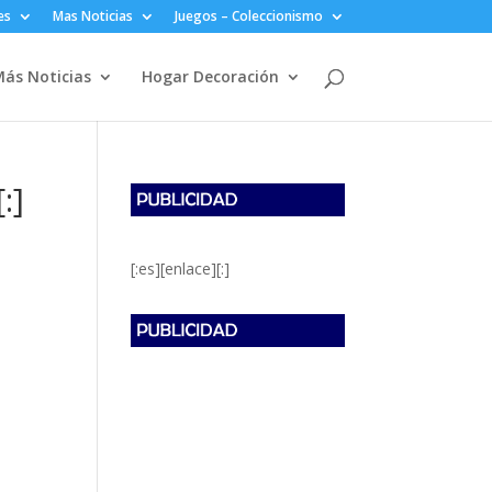
es
Mas Noticias
Juegos – Coleccionismo
ás Noticias
Hogar Decoración
:]
[:es][enlace][:]