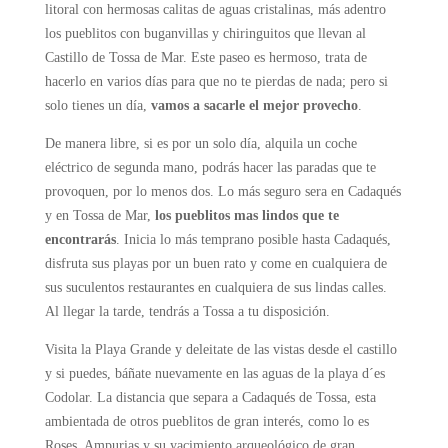
litoral con hermosas calitas de aguas cristalinas, más adentro
los pueblitos
con buganvillas y chiringuitos que llevan al
Castillo de Tossa de Mar. Este paseo es hermoso, trata de
hacerlo en varios días para que no te pierdas de nada; pero si
solo tienes un día,
vamos a sacarle el mejor provecho
.
De manera libre, si es por un solo día, alquila un coche
eléctrico de segunda mano, podrás hacer las paradas que te
provoquen, por lo menos dos. Lo más seguro sera en Cadaqués
y en Tossa de Mar,
los pueblitos mas lindos que te
encontrarás
.
Inicia lo más temprano posible hasta Cadaqués,
disfruta sus playas por un buen rato y come en cualquiera de
sus suculentos restaurantes en cualquiera de sus lindas calles.
Al llegar la tarde, tendrás a Tossa a tu disposición.
Visita la Playa Grande y deleitate de las vistas desde el castillo
y si puedes, báñate nuevamente en las aguas de la playa d´es
Codolar. La distancia que separa a Cadaqués de Tossa, esta
ambientada de otros pueblitos de gran interés, como lo es
Roses, Ampurias y su yacimiento arqueológico de gran