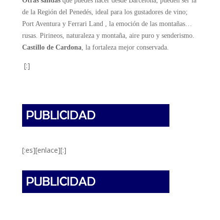
Otras salidas
que puedes hacer desde Barcelona, pueden ser la
de la Región del Penedés, ideal para los gustadores de vino;
Port Aventura y Ferrari Land , la emoción de las montañas…
rusas. Pirineos, naturaleza y montaña, aire puro y senderismo.
Castillo de Cardona
, la fortaleza mejor conservada.
[:]
[:es][enlace][:]