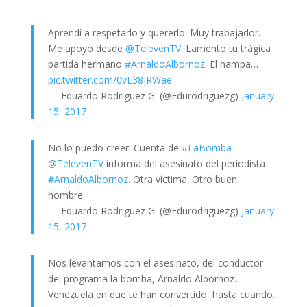
Aprendí a respetarlo y quererlo. Muy trabajador.
Me apoyó desde
@TelevenTV
. Lamento tu trágica
partida hermano
#ArnaldoAlbornoz
. El hampa…
pic.twitter.com/0vL38jRWae
— Eduardo Rodriguez G. (@Edurodriguezg)
January
15, 2017
No lo puedo creer. Cuenta de
#LaBomba
@TelevenTV
informa del asesinato del periodista
#ArnaldoAlbornoz
. Otra víctima. Otro buen
hombre.
— Eduardo Rodriguez G. (@Edurodriguezg)
January
15, 2017
Nos levantamos con el asesinato, del conductor
del programa la bomba, Arnaldo Albornoz.
Venezuela en que te han convertido, hasta cuando.