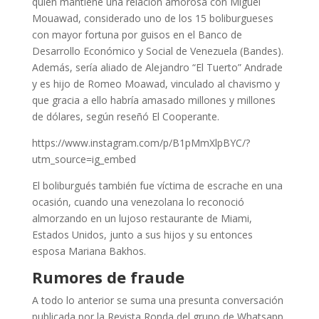
quien mantiene una relación amorosa con Miguel
Mouawad, considerado uno de los 15 boliburgueses
con mayor fortuna por guisos en el Banco de
Desarrollo Económico y Social de Venezuela (Bandes).
Además, sería aliado de Alejandro “El Tuerto” Andrade
y es hijo de Romeo Moawad, vinculado al chavismo y
que gracia a ello habría amasado millones y millones
de dólares, según reseñó El Cooperante.
https://www.instagram.com/p/B1pMmXlpBYC/?
utm_source=ig_embed
El boliburgués también fue víctima de escrache en una
ocasión, cuando una venezolana lo reconoció
almorzando en un lujoso restaurante de Miami,
Estados Unidos, junto a sus hijos y su entonces
esposa Mariana Bakhos.
Rumores de fraude
A todo lo anterior se suma una presunta conversación
publicada por la Revista Ronda del grupo de Whatsapp