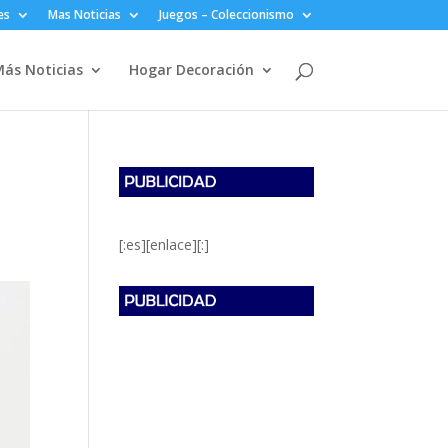
es
Mas Noticias
Juegos – Coleccionismo
ás Noticias
Hogar Decoración
[:es][enlace][:]