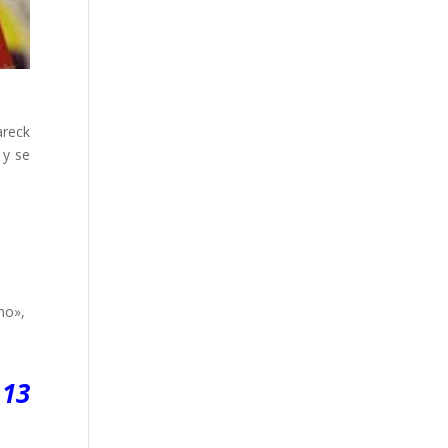
areck
 y se
no»,
 13