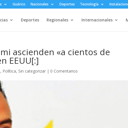
s
Guárico
Nacionales
Deportes
Tecnología
Instalacion
cias
Deportes
Regionales
Internacionales
M
sami ascienden «a cientos de
en EEUU[:]
s
,
Política
,
Sin categorizar
|
0 Comentarios