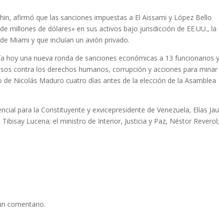
chin, afirmó que las sanciones impuestas a El Aissami y López Bello
e millones de dólares» en sus activos bajo jurisdicción de EE.UU., la
de Miami y que incluían un avión privado.
nía hoy una nueva ronda de sanciones económicas a 13 funcionarios 
sos contra los derechos humanos, corrupción y acciones para minar 
no de Nicolás Maduro cuatro días antes de la elección de la Asamblea
encial para la Constituyente y exvicepresidente de Venezuela, Elías Jau
ibisay Lucena; el ministro de Interior, Justicia y Paz, Néstor Reverol;
un comentario.