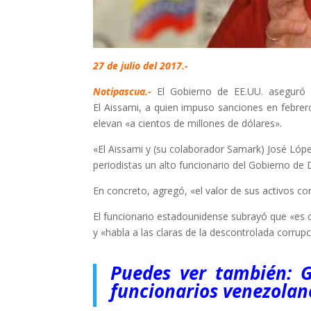
27 de julio del 2017.-
Notipascua.-
El Gobierno de EE.UU. aseguró h
El Aissami, a quien impuso sanciones en febrero
elevan «a cientos de millones de dólares».
«El Aissami y (su colaborador Samark) José Lóp
periodistas un alto funcionario del Gobierno de
En concreto, agregó, «el valor de sus activos co
El funcionario estadounidense subrayó que «es c
y «habla a las claras de la descontrolada corrupc
Puedes ver también: G
funcionarios venezolan