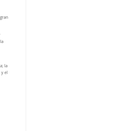
 gran
y
la
a; la
 y el