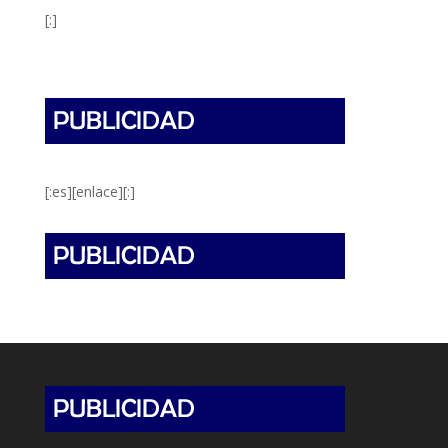
[:]
[:es][enlace][:]