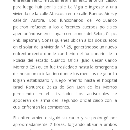
enfrentamiento le roban el armamento al oficial caído,
para luego huir por la calle La Vigia e ingresar a una
vivienda de la calle Atascosa entre calle Buenos Aires y
callejón Aurora. Los funcionarios de PoliGuárico
pidieron refuerzo a los diferentes cuerpos policiales
apersonándose en el lugar comisiones del Sebin, Cicpc,
Pnb, Iapatmi y Conas quienes ubican a los dos sujetos
en el solar de la vivienda N° 25, generándose un nuevo
enfrentamiento donde cae herido el funcionario de la
Policía del estado Guárico Oficial Julio Cesar Carico
Moreno (29) quien fue trasladado hasta la emergencia
del nosocomio infantino donde los médicos de guardia
logran estabilizarlo y luego referirlo hasta el hospital
Israel Ranuarez Balza de San Juan de los Morros
pereciendo en el traslado. Los antisociales se
apoderan del arma del segundo oficial caído con la
cual enfrentan las comisiones.
El enfrentamiento siguió su curso y se prolongó por
aproximadamente 2 horas, logrando abatir a ambos