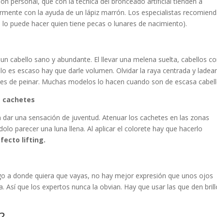
n personal, que con la técnica del bronceado artificial tienden a
iormente con la ayuda de un lápiz marrón. Los especialistas recomien
lo lo puede hacer quien tiene pecas o lunares de nacimiento).
un cabello sano y abundante. El llevar una melena suelta, cabellos co
lo es escaso hay que darle volumen. Olvidar la raya centrada y ladear
ntes de peinar. Muchas modelos lo hacen cuando son de escasa cabell
s cachetes
 dar una sensación de juventud. Atenuar los cachetes en las zonas
lo parecer una luna llena. Al aplicar el colorete hay que hacerlo
fecto lifting.
go a donde quiera que vayas, no hay mejor expresión que unos ojos
. Así que los expertos nunca la obvian. Hay que usar las que den brill
?