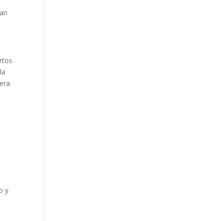
dan
rtos
la
era.
o y