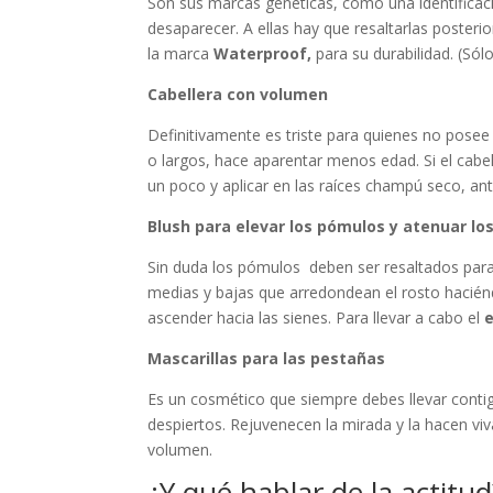
Son sus marcas genéticas, como una identificació
desaparecer. A ellas hay que resaltarlas poster
la marca
Waterproof,
para su durabilidad. (Só
Cabellera con volumen
Definitivamente es triste para quienes no posee 
o largos, hace aparentar menos edad. Si el cabel
un poco y aplicar en las raíces champú seco, a
Blush para elevar los pómulos y atenuar lo
Sin duda los pómulos deben ser resaltados para
medias y bajas que arredondean el rosto haciéndo
ascender hacia las sienes. Para llevar a cabo el
e
Mascarillas para las pestañas
Es un cosmético que siempre debes llevar conti
despiertos. Rejuvenecen la mirada y la hacen viva
volumen.
¿Y qué hablar de la actitud