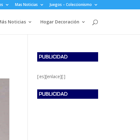
es
Mas Noticias
Juegos – Coleccionismo
ás Noticias
Hogar Decoración
[:es][enlace][:]