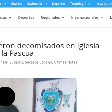
s
Guárico
Nacionales
Deportes
Tecnología
Instalacion
cias
Deportes
Regionales
Internacionales
M
ueron decomisados en iglesia
 la Pascua
rizar
,
Sucesos
,
Sucesos Locales
,
Ultimas Notas