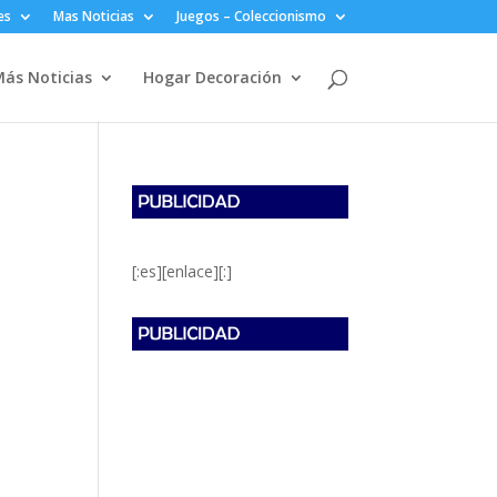
es
Mas Noticias
Juegos – Coleccionismo
ás Noticias
Hogar Decoración
[:es][enlace][:]