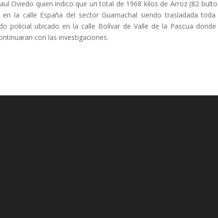
ul Oviedo quien indico que un total de 1968 kilos de Arroz (82 bulto
a en la calle España del sector Guamachal siendo trasladada toda
 policial ubicado en la calle Bolívar de Valle de la Pascua donde
ontinuaran con las investigaciones.