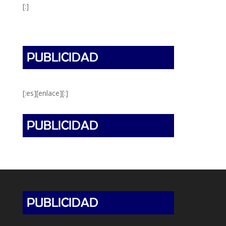
[:]
[:es][enlace][:]