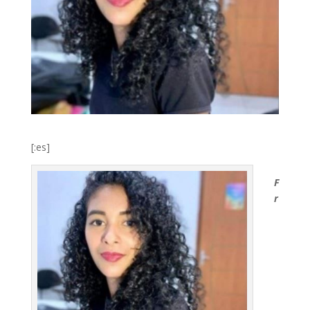
[:es]
F
r