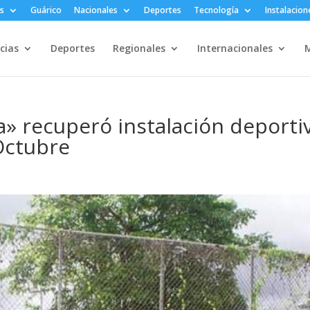
s
Guárico
Nacionales
Deportes
Tecnología
Instalacion
cias
Deportes
Regionales
Internacionales
M
a» recuperó instalación deporti
Octubre