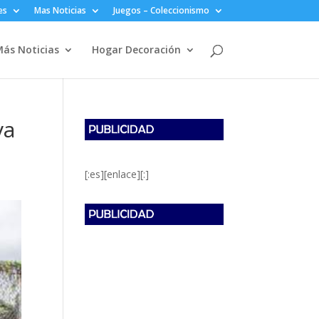
es
Mas Noticias
Juegos – Coleccionismo
ás Noticias
Hogar Decoración
va
[:es][enlace][:]