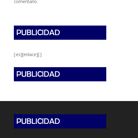
comentario.
[:es][enlace][:]