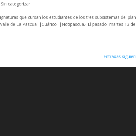
,
Sin categorizar
asignaturas que cursan los estudiantes de los tres subsistemas del plan
o.- Valle de La Pascua||Guárico||Notipascua.- El pasado martes 13 de
Entradas siguien