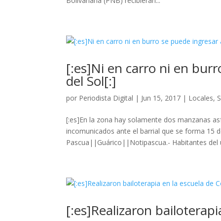
Bolivariana (PNB) recibieran...
[:es]Ni en carro ni en bur
del Sol[:]
por
Periodista Digital
|
Jun 15, 2017
|
Locales
,
S
[:es]En la zona hay solamente dos manzanas asf
incomunicados ante el barrial que se forma 15 de 
Pascua||Guárico||Notipascua.- Habitantes del 
[:es]Realizaron bailoterapi