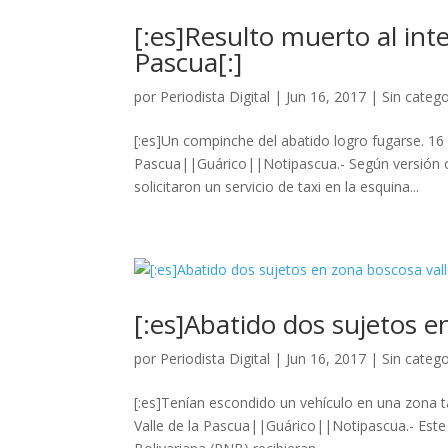
[:es]Resulto muerto al int
Pascua[:]
por
Periodista Digital
|
Jun 16, 2017
|
Sin catego
[:es]Un compinche del abatido logro fugarse. 16 d
Pascua||Guárico||Notipascua.- Según versión co
solicitaron un servicio de taxi en la esquina...
[:es]Abatido dos sujetos e
por
Periodista Digital
|
Jun 16, 2017
|
Sin catego
[:es]Tenían escondido un vehículo en una zona t
Valle de la Pascua||Guárico||Notipascua.- Este 