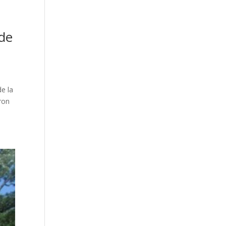
 de
de la
ron