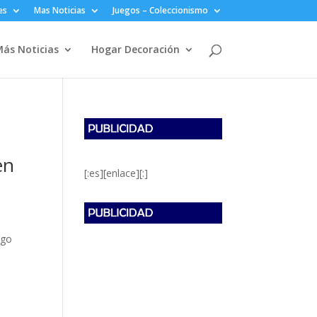
es
Mas Noticias
Juegos – Coleccionismo
ás Noticias
Hogar Decoración
en
[:es][enlace][:]
sgo