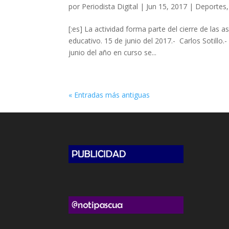
por
Periodista Digital
|
Jun 15, 2017
|
Deportes
[:es] La actividad forma parte del cierre de las 
educativo. 15 de junio del 2017.- Carlos Sotill
junio del año en curso se...
« Entradas más antiguas