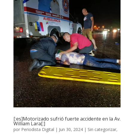
[:es]Motorizado sufrió fuerte accidente en la Av.
William Lara[:]
por
Periodista Digital
|
Jun 30, 2024
|
Sin categorizar
,