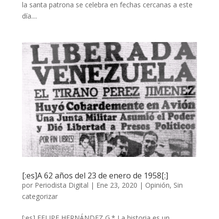
la santa patrona se celebra en fechas cercanas a este
día....
[:es]A 62 años del 23 de enero de 1958[:]
por
Periodista Digital
|
Ene 23, 2020
|
Opinión
,
Sin
categorizar
[:es] FELIPE HERNÁNDEZ G.* La historia es un